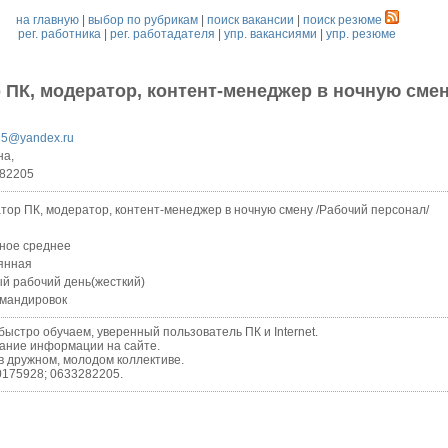
на главную
|
выбор по рубрикам
|
поиск вакансии
|
поиск резюме
рег. работника
|
рег. работадателя
|
упр. вакансиями
|
упр. резюме
 ПК, модератор, контент-менеджер в ночную сме
15@yandex.ru
на,
82205
тор ПК, модератор, контент-менеджер в ночную смену /Рабочий персонал/
ное среднее
янная
й рабочий день(жесткий)
омандировок
ыстро обучаем, уверенный пользователь ПК и Internet.
ние информации на сайте.
дружном, молодом коллективе.
175928; 0633282205.