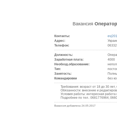
Вакансия
Оператор
Контакты:
evj20
Адрес:
Украи
Телефон:
06332
Должность:
Опера
Заработная плата:
4000
Необход.образование:
непол
Тип:
посто
Занятость:
Полны
Командировки
без к
Требования: возраст от 18 до 30 лет, б
Обязанности: внесение и редактирова
Условия работы: интересная работа в 
Подробнее по тел.: 0681776964; 0660
Вакансия добавлена 24.05.2017