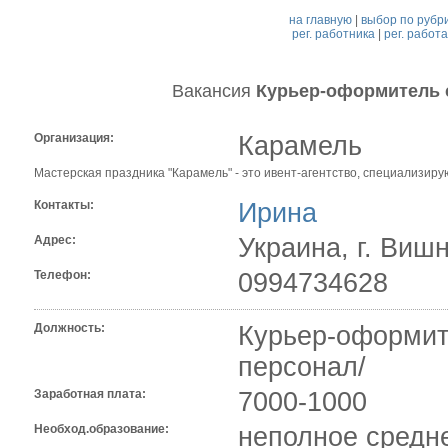
на главную
|
выбор по рубр
рег. работника
|
рег. работ
Вакансия
Курьер-оформитель 
Организация:
Карамель
Мастерская праздника "Карамель" - это ивент-агентство, специализир
Контакты:
Ирина
Адрес:
Украина, г. Вишн
Телефон:
0994734628
Должность:
Курьер-оформите
персонал/
Заработная плата:
7000-1000
Необход.образование:
неполное средн