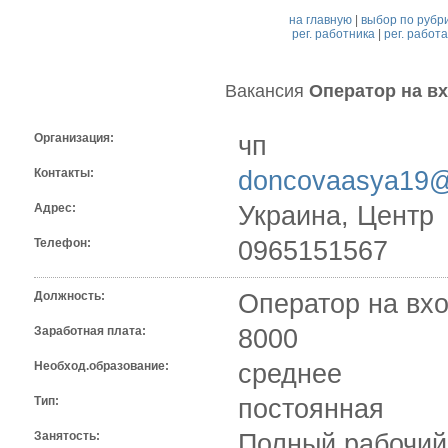
на главную
|
выбор по рубр
рег. работника
|
рег. работ
Вакансия
Оператор на в
Организация:
чп
Контакты:
doncovaasya19
Адрес:
Украина, Центр
Телефон:
0965151567
Должность:
Оператор на вх
Заработная плата:
8000
Необход.образование:
среднее
Тип:
постоянная
Занятость:
Полный рабочий