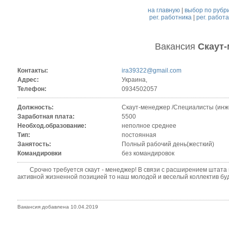
на главную
|
выбор по рубр
рег. работника
|
рег. работ
Вакансия
Скаут
Контакты:
ira39322@gmail.com
Адрес:
Украина,
Телефон:
0934502057
Должность:
Скаут-менеджер /Специалисты (инж
Заработная плата:
5500
Необход.образование:
неполное среднее
Тип:
постоянная
Занятость:
Полный рабочий день(жесткий)
Командировки
без командировок
Срочно требуется скаут - менеджер! В связи с расширением штата пр
активной жизненной позицией то наш молодой и веселый коллектив буд
Вакансия добавлена 10.04.2019