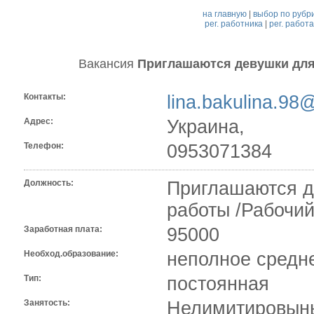
на главную
|
выбор по рубр
рег. работника
|
рег. работ
Вакансия
Приглашаются девушки дл
Контакты:
lina.bakulina.98@
Адрес:
Украина,
Телефон:
0953071384
Должность:
Приглашаются д
работы /Рабочий
Заработная плата:
95000
Необход.образование:
неполное средн
Тип:
постоянная
Занятость:
Нелимитировыны