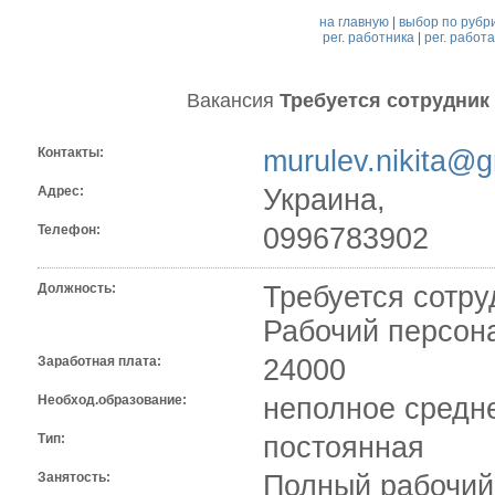
на главную
|
выбор по рубр
рег. работника
|
рег. работ
Вакансия
Требуется сотрудник 
Контакты:
murulev.nikita@
Адрес:
Украина,
Телефон:
0996783902
Должность:
Требуется сотруд
Рабочий персон
Заработная плата:
24000
Необход.образование:
неполное средн
Тип:
постоянная
Занятость:
Полный рабочий