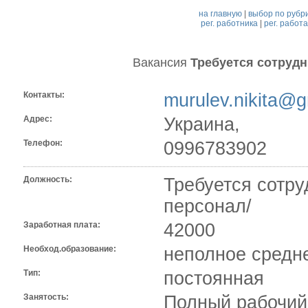
на главную
|
выбор по рубр
рег. работника
|
рег. работ
Вакансия
Требуется сотрудн
Контакты:
murulev.nikita@
Адрес:
Украина,
Телефон:
0996783902
Должность:
Требуется сотру
персонал/
Заработная плата:
42000
Необход.образование:
неполное средн
Тип:
постоянная
Занятость:
Полный рабочий