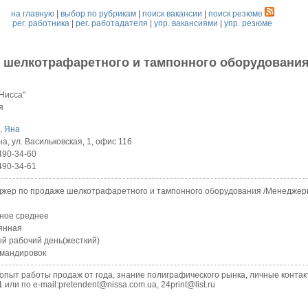
на главную
|
выбор по рубрикам
|
поиск вакансии
|
поиск резюме
рег. работника
|
рег. работадателя
|
упр. вакансиями
|
упр. резюме
 шелкотрафаретного и тампонного оборудовани
Нисса"
я
, Яна
а, ул. Васильковская, 1, офис 116
490-34-60
490-34-61
жер по продаже шелкотрафаретного и тампонного оборудования /Менеджер
ное среднее
янная
й рабочий день(жесткий)
омандировок
ыт работы продаж от года, знание полиграфического рынка, личные контакт
и по e-mail:pretendent@nissa.com.ua, 24print@list.ru