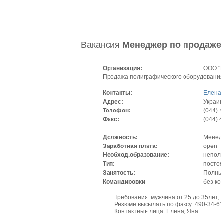
Вакансия
Менеджер по продаже
Организация:
ООО "
Продажа полиграфического оборудовани
Контакты:
Елена
Адрес:
Украин
Телефон:
(044) 
Факс:
(044) 
Должность:
Менед
Заработная плата:
open
Необход.образование:
непол
Тип:
посто
Занятость:
Полны
Командировки
без к
Требования: мужчина от 25 до 35лет, оп
Резюме высылать по факсу: 490-34-61 ил
Контактные лица: Елена, Яна