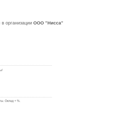
я
в организации
ООО "Нисса"
ы/
ы. Оклад + %.