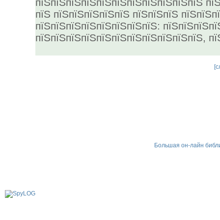
пїЅпїЅпїЅпїЅпїЅпїЅпїЅпїЅпїЅпїЅпїЅ пїЅ
пїЅ пїЅпїЅпїЅпїЅпїЅ пїЅпїЅпїЅ пїЅпїЅп
пїЅпїЅпїЅпїЅпїЅпїЅпїЅпїЅ: пїЅпїЅпїЅпї
пїЅпїЅпїЅпїЅпїЅпїЅпїЅпїЅпїЅпїЅпїЅ, пї
[
с
Большая он-лайн библио