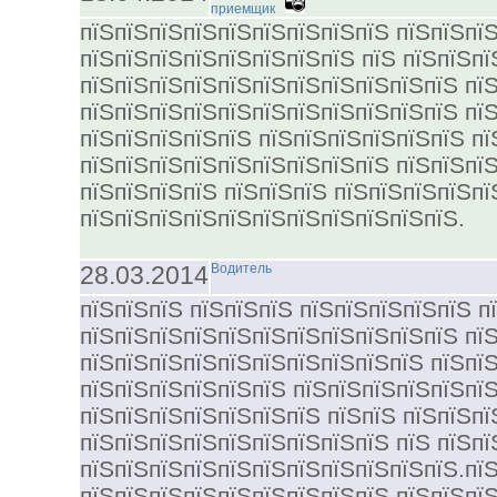
приемщик
пїЅпїЅпїЅпїЅпїЅпїЅпїЅпїЅпїЅ пїЅпїЅпї
пїЅпїЅпїЅпїЅпїЅпїЅпїЅпїЅ пїЅ пїЅпїЅп
пїЅпїЅпїЅпїЅпїЅпїЅпїЅпїЅпїЅпїЅпїЅ пїЅ
пїЅпїЅпїЅпїЅпїЅпїЅпїЅпїЅпїЅпїЅпїЅ пїЅ
пїЅпїЅпїЅпїЅпїЅ пїЅпїЅпїЅпїЅпїЅпїЅ пї
пїЅпїЅпїЅпїЅпїЅпїЅпїЅпїЅпїЅ пїЅпїЅпїЅ
пїЅпїЅпїЅпїЅ пїЅпїЅпїЅ пїЅпїЅпїЅпїЅпї
пїЅпїЅпїЅпїЅпїЅпїЅпїЅпїЅпїЅпїЅпїЅ.
28.03.2014
Водитель
пїЅпїЅпїЅ пїЅпїЅпїЅ пїЅпїЅпїЅпїЅпїЅ п
пїЅпїЅпїЅпїЅпїЅпїЅпїЅпїЅпїЅпїЅпїЅ пїЅ
пїЅпїЅпїЅпїЅпїЅпїЅпїЅпїЅпїЅпїЅ пїЅпїЅ
пїЅпїЅпїЅпїЅпїЅпїЅ пїЅпїЅпїЅпїЅпїЅпїЅ
пїЅпїЅпїЅпїЅпїЅпїЅпїЅ пїЅпїЅ пїЅпїЅп
пїЅпїЅпїЅпїЅпїЅпїЅпїЅпїЅпїЅ пїЅ пїЅпї
пїЅпїЅпїЅпїЅпїЅпїЅпїЅпїЅпїЅпїЅпїЅ.пї
пїЅпїЅпїЅпїЅпїЅпїЅпїЅпїЅпїЅ пїЅпїЅпїЅ