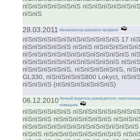
пїЅпїЅпїЅпїЅпїЅпїЅ пїЅпїЅпїЅпїЅпїЅпїЅ
пїЅпїЅ
28.03.2011
Механизатор широкого профиля
пїЅпїЅпїЅпїЅпїЅпїЅпїЅпїЅпїЅпїЅ 17 пїЅ
пїЅпїЅпїЅпїЅпїЅ пїЅпїЅ пїЅпїЅпїЅпїЅпї
пїЅпїЅпїЅпїЅпїЅпїЅпїЅпїЅпїЅпїЅпїЅ пї
пїЅпїЅпїЅпїЅпїЅпїЅпїЅпїЅпїЅпїЅ пїЅпї
пїЅпїЅпїЅпїЅпїЅ, пїЅпїЅпїЅпїЅпїЅ, пїЅ
GL330, пїЅпїЅпїЅпїЅ800 Lokyct, пїЅпїЅ
пїЅпїЅпїЅ (пїЅпїЅпїЅпїЅпїЅпїЅ)
06.12.2010
Личный водитель руководителя, персональ
помощник
пїЅпїЅпїЅпїЅпїЅ пїЅпїЅпїЅпїЅпїЅпїЅпїЅ
пїЅпїЅпїЅ пїЅпїЅпїЅпїЅпїЅпїЅ пїЅпїЅпї
пїЅпїЅпїЅпїЅпїЅпїЅпїЅпїЅпїЅпїЅпїЅпїЅ
пїЅпїЅ пїЅпїЅпїЅпїЅпїЅпїЅпїЅпїЅ пїЅп