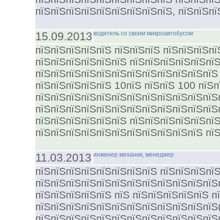
пїЅпїЅпїЅпїЅпїЅпїЅпїЅпїЅпїЅ, пїЅпїЅпї
15.09.2013
водитель со своим микроавтобусом
пїЅпїЅпїЅпїЅпїЅ пїЅпїЅпїЅ пїЅпїЅпїЅпї
пїЅпїЅпїЅпїЅпїЅпїЅ пїЅпїЅпїЅпїЅпїЅпїЅ
пїЅпїЅпїЅпїЅпїЅпїЅпїЅпїЅпїЅпїЅпїЅпїЅ
пїЅпїЅпїЅпїЅпїЅ 10пїЅ пїЅпїЅ 100 пїЅп
пїЅпїЅпїЅпїЅпїЅпїЅпїЅпїЅпїЅпїЅпїЅпїЅ
пїЅпїЅпїЅпїЅпїЅпїЅпїЅпїЅпїЅпїЅпїЅпїЅп
пїЅпїЅпїЅпїЅпїЅпїЅ пїЅпїЅпїЅпїЅпїЅпї
пїЅпїЅпїЅпїЅпїЅпїЅпїЅпїЅпїЅпїЅпїЅ пїЅ
11.03.2013
инженер механик, менеджер
пїЅпїЅпїЅпїЅпїЅпїЅпїЅпїЅ пїЅпїЅпїЅпї
пїЅпїЅпїЅпїЅпїЅпїЅпїЅпїЅпїЅпїЅпїЅпїЅ
пїЅпїЅпїЅпїЅпїЅ пїЅ пїЅпїЅпїЅпїЅпїЅ п
пїЅпїЅпїЅпїЅпїЅпїЅпїЅпїЅпїЅпїЅпїЅпїЅ
пїЅпїЅпїЅпїЅпїЅпїЅпїЅпїЅпїЅпїЅпїЅпїЅ