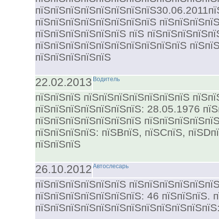
пїЅпїЅпїЅпїЅпїЅпїЅпїЅпїЅ30.06.2011пї
пїЅпїЅпїЅпїЅпїЅпїЅпїЅпїЅ пїЅпїЅпїЅпїЅ
пїЅпїЅпїЅпїЅпїЅпїЅ пїЅ пїЅпїЅпїЅпїЅпї
пїЅпїЅпїЅпїЅпїЅпїЅпїЅпїЅпїЅпїЅ пїЅпї
пїЅпїЅпїЅпїЅпїЅ
22.02.2013
Водитель
пїЅпїЅпїЅ пїЅпїЅпїЅпїЅпїЅпїЅпїЅ пїЅпї
пїЅпїЅпїЅпїЅпїЅпїЅпїЅ: 28.05.1976 пїЅ
пїЅпїЅпїЅпїЅпїЅпїЅпїЅ пїЅпїЅпїЅпїЅпї
пїЅпїЅпїЅпїЅ: пїЅBпїЅ, пїЅCпїЅ, пїЅDп
пїЅпїЅпїЅ
26.10.2012
Автослесарь
пїЅпїЅпїЅпїЅпїЅпїЅ пїЅпїЅпїЅпїЅпїЅпї
пїЅпїЅпїЅпїЅпїЅпїЅпїЅ: 46 пїЅпїЅпїЅ. 
пїЅпїЅпїЅпїЅпїЅпїЅпїЅпїЅпїЅпїЅпїЅпїЅ: