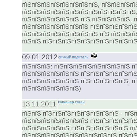
пїЅпїЅпїЅпїЅпїЅпїЅпїЅпїЅ, пїЅпїЅпїЅп
пїЅпїЅпїЅпїЅпїЅпїЅпїЅпїЅпїЅпїЅпїЅпїЅ
пїЅпїЅпїЅпїЅпїЅпїЅ пїЅ пїЅпїЅпїЅпїЅ, 
пїЅпїЅпїЅпїЅпїЅпїЅпїЅ пїЅпїЅпїЅпїЅпїЅ
пїЅпїЅпїЅпїЅпїЅпїЅпїЅпїЅ пїЅ пїЅпїЅпї
пїЅпїЅ пїЅпїЅпїЅпїЅпїЅпїЅпїЅпїЅпїЅпїЅ
09.01.2012
личный водитель
пїЅпїЅпїЅ: пїЅпїЅпїЅпїЅпїЅпїЅпїЅпїЅ п
пїЅпїЅпїЅпїЅпїЅпїЅ пїЅпїЅпїЅпїЅпїЅпїЅ
пїЅпїЅпїЅпїЅпїЅпїЅ пїЅпїЅпїЅпїЅпїЅ, п
пїЅпїЅпїЅпїЅпїЅпїЅ)
13.11.2011
Инженер связи
пїЅпїЅ пїЅпїЅпїЅпїЅпїЅпїЅпїЅпїЅ - пїЅ
пїЅпїЅпїЅпїЅпїЅпїЅпїЅ пїЅпїЅпїЅпїЅпїЅ
пїЅпїЅпїЅпїЅпїЅ пїЅпїЅпїЅпїЅпїЅпїЅ пї
пїЅпїЅпїЅпїЅпїЅпїЅпїЅпїЅпїЅпїЅ пїЅпїЅ