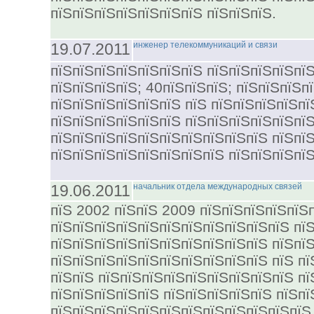
пїЅпїЅпїЅпїЅпїЅпїЅпїЅ пїЅпїЅпїЅ.
19.07.2011
инженер телекоммуникаций и связи
пїЅпїЅпїЅпїЅпїЅпїЅпїЅ пїЅпїЅпїЅпїЅпї
пїЅпїЅпїЅпїЅ; 40пїЅпїЅпїЅ; пїЅпїЅпїЅп
пїЅпїЅпїЅпїЅпїЅпїЅ пїЅ пїЅпїЅпїЅпїЅпї
пїЅпїЅпїЅпїЅпїЅпїЅ пїЅпїЅпїЅпїЅпїЅпї
пїЅпїЅпїЅпїЅпїЅпїЅпїЅпїЅпїЅпїЅ пїЅпїЅ
пїЅпїЅпїЅпїЅпїЅпїЅпїЅпїЅ пїЅпїЅпїЅпї
19.06.2011
начальник отдела международных связей
пїЅ 2002 пїЅпїЅ 2009 пїЅпїЅпїЅпїЅпїЅ
пїЅпїЅпїЅпїЅпїЅпїЅпїЅпїЅпїЅпїЅпїЅ пї
пїЅпїЅпїЅпїЅпїЅпїЅпїЅпїЅпїЅпїЅ пїЅпї
пїЅпїЅпїЅпїЅпїЅпїЅпїЅпїЅпїЅпїЅ пїЅ пї
пїЅпїЅ пїЅпїЅпїЅпїЅпїЅпїЅпїЅпїЅпїЅ пї
пїЅпїЅпїЅпїЅпїЅ пїЅпїЅпїЅпїЅпїЅ пїЅп
пїЅпїЅпїЅпїЅпїЅпїЅпїЅпїЅпїЅпїЅпїЅпїЅ