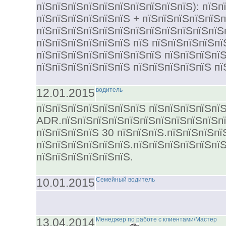
пїЅпїЅпїЅпїЅпїЅпїЅпїЅпїЅпїЅпїЅ): пїЅп
пїЅпїЅпїЅпїЅпїЅпїЅ + пїЅпїЅпїЅпїЅпїЅп
пїЅпїЅпїЅпїЅпїЅпїЅпїЅпїЅпїЅпїЅпїЅпїЅп
пїЅпїЅпїЅпїЅпїЅпїЅ пїЅ пїЅпїЅпїЅпїЅп
пїЅпїЅпїЅпїЅпїЅпїЅпїЅпїЅ пїЅпїЅпїЅпїЅ
пїЅпїЅпїЅпїЅпїЅпїЅ пїЅпїЅпїЅпїЅпїЅ пї
12.01.2015
водитель
пїЅпїЅпїЅпїЅпїЅпїЅпїЅ пїЅпїЅпїЅпїЅпї
ADR.пїЅпїЅпїЅпїЅпїЅпїЅпїЅпїЅпїЅпїЅпї
пїЅпїЅпїЅпїЅ 30 пїЅпїЅпїЅ.пїЅпїЅпїЅпї
пїЅпїЅпїЅпїЅпїЅпїЅ.пїЅпїЅпїЅпїЅпїЅпїЅ
пїЅпїЅпїЅпїЅпїЅпїЅ.
10.01.2015
Семейный водитель
13.04.2014
Менеджер по работе с клиентами/Мастер